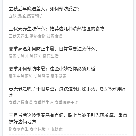
立秋后早晚温差大，如何预防感冒？
立秋,温差,感冒预防
三伏天养生吃什么？推荐这几种清热祛湿的食物
三伏天养生,清热食物,祛湿食谱
夏季高温如何防止中暑？日常需要注意什么？
高温防暑,中暑预防,健康生活
夏季如何预防中暑？这些小妙招你必须知道
夏季中暑预防,防暑降温,夏季健康
春天老是嗓子干眼睛涩？试试这碗润燥小汤，厨房5分钟搞
定
春季润燥食谱,春季养生汤,春季眼睛干涩
三月最后这波倒春寒有点倔，晚上盖被子别光顾着厚，重点
护好这俩地方
倒春寒养生,春季保暖,睡眠健康