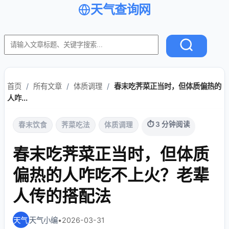
天气查询网
首页
/
所有文章
/
体质调理
/
春末吃荠菜正当时，但体质偏热的
人咋...
⏱ 3 分钟阅读
春末饮食
荠菜吃法
体质调理
春末吃荠菜正当时，但体质
偏热的人咋吃不上火？老辈
人传的搭配法
天气小编
•
2026-03-31