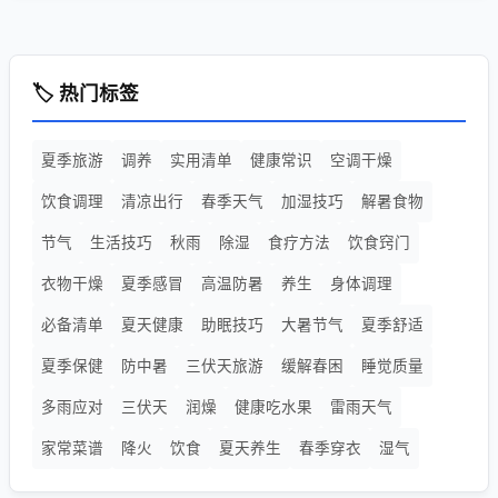
🏷️ 热门标签
夏季旅游
调养
实用清单
健康常识
空调干燥
饮食调理
清凉出行
春季天气
加湿技巧
解暑食物
节气
生活技巧
秋雨
除湿
食疗方法
饮食窍门
衣物干燥
夏季感冒
高温防暑
养生
身体调理
必备清单
夏天健康
助眠技巧
大暑节气
夏季舒适
夏季保健
防中暑
三伏天旅游
缓解春困
睡觉质量
多雨应对
三伏天
润燥
健康吃水果
雷雨天气
家常菜谱
降火
饮食
夏天养生
春季穿衣
湿气