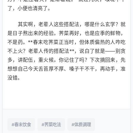
了，小便也清亮了。
其实啊，老辈人这些搭配法，哪是什么玄学？就
是日子熬出来的经验。荠菜再好，也是应季的鲜物，
不是药。**春末吃荠菜正当时，但体质偏热的人咋吃
不上火？老辈人传的搭配法**，说白了就是——别贪
多，讲配伍，重火候。你记住了吗？下次摘回来，先
想想自己今天舌苔厚不厚、嗓子干不干，再动手，准
没错。
#春末饮食
#荠菜吃法
#体质调理