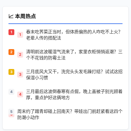
📈 本周热点
春末吃荠菜正当时，但体质偏热的人咋吃不上火？
1
老辈人传的搭配法
清明前这波暖湿气流来了，家里衣柜悄悄返潮？三
2
个不花钱的防霉土法
三月底风大又干，洗完头头发毛躁打结？试试这招
3
保湿小习惯
三月最后这波倒春寒有点倔，晚上盖被子别光顾着
4
厚，重点护好这俩地方
周末约了踏青却碰上回南天？带娃出门前赶紧看这四个
5
防潮小动作