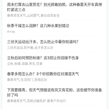
周末打算去山里赏花？别光顾着拍照，这种春雾天开车真得
盯紧这三点
春季赏花天气,山间雾气,春日自驾安全
秋季干燥怎么润肺？这几种水果别错过
Array
三伏天运动出汗多，怎么防止中暑你知道吗？
三伏天运动,防中暑,出汗多怎么办
立秋后如何预防秋燥？这3招让你润燥不伤身
立秋,秋燥,润燥,养生,饮食
春季多雨怎么办？3个妙招教你应对潮湿天气
春季天气,生活窍门,多雨应对
下周要踏青，但天气预报说有风又有花粉，这些细节你准备
好了吗
春季踏青天气,花粉过敏防护,春季户外出行