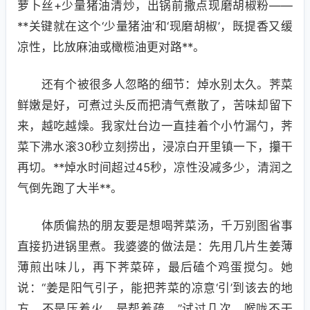
萝卜丝+少量猪油清炒，出锅前撒点现磨胡椒粉——
**关键就在这个‘少量猪油’和‘现磨胡椒’，既提香又缓
凉性，比放麻油或橄榄油更对路**。
还有个被很多人忽略的细节：焯水别太久。荠菜
鲜嫩是好，可煮过头反而把清气煮散了，苦味却留下
来，越吃越燥。我家灶台边一直挂着个小竹漏勺，荠
菜下沸水滚30秒立刻捞出，浸凉白开里镇一下，攥干
再切。**焯水时间超过45秒，凉性没减多少，清润之
气倒先跑了大半**。
体质偏热的朋友要是想喝荠菜汤，千万别图省事
直接扔进锅里煮。我婆婆的做法是：先用几片生姜薄
薄煎出味儿，再下荠菜碎，最后磕个鸡蛋搅匀。她
说：“姜是阳气引子，能把荠菜的凉意‘引’到该去的地
方，不是压着火，是帮着疏。”试过几次，喉咙不干