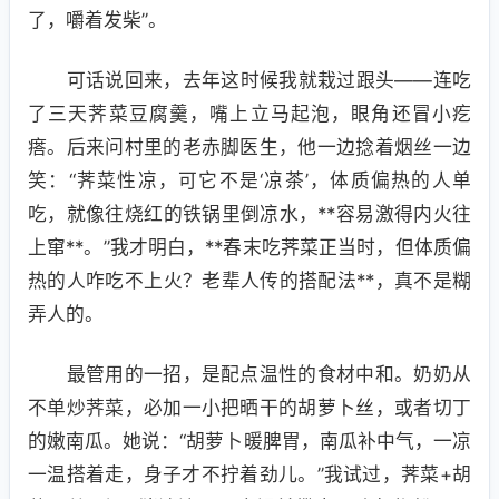
了，嚼着发柴”。
可话说回来，去年这时候我就栽过跟头——连吃
了三天荠菜豆腐羹，嘴上立马起泡，眼角还冒小疙
瘩。后来问村里的老赤脚医生，他一边捻着烟丝一边
笑：“荠菜性凉，可它不是‘凉茶’，体质偏热的人单
吃，就像往烧红的铁锅里倒凉水，**容易激得内火往
上窜**。”我才明白，**春末吃荠菜正当时，但体质偏
热的人咋吃不上火？老辈人传的搭配法**，真不是糊
弄人的。
最管用的一招，是配点温性的食材中和。奶奶从
不单炒荠菜，必加一小把晒干的胡萝卜丝，或者切丁
的嫩南瓜。她说：“胡萝卜暖脾胃，南瓜补中气，一凉
一温搭着走，身子才不拧着劲儿。”我试过，荠菜+胡