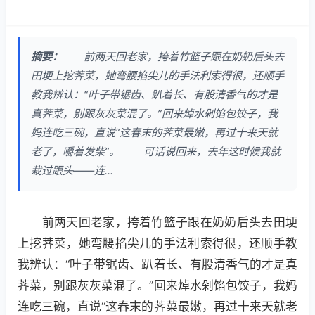
摘要：
前两天回老家，挎着竹篮子跟在奶奶后头去
田埂上挖荠菜，她弯腰掐尖儿的手法利索得很，还顺手
教我辨认：“叶子带锯齿、趴着长、有股清香气的才是
真荠菜，别跟灰灰菜混了。”回来焯水剁馅包饺子，我
妈连吃三碗，直说“这春末的荠菜最嫩，再过十来天就
老了，嚼着发柴”。 可话说回来，去年这时候我就
栽过跟头——连...
前两天回老家，挎着竹篮子跟在奶奶后头去田埂
上挖荠菜，她弯腰掐尖儿的手法利索得很，还顺手教
我辨认：“叶子带锯齿、趴着长、有股清香气的才是真
荠菜，别跟灰灰菜混了。”回来焯水剁馅包饺子，我妈
连吃三碗，直说“这春末的荠菜最嫩，再过十来天就老