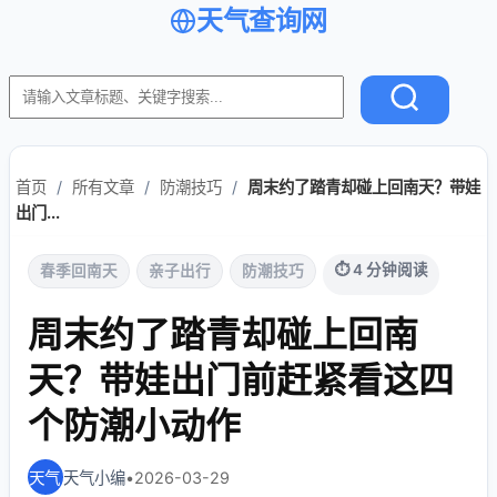
天气查询网
首页
/
所有文章
/
防潮技巧
/
周末约了踏青却碰上回南天？带娃
出门...
⏱ 4 分钟阅读
春季回南天
亲子出行
防潮技巧
周末约了踏青却碰上回南
天？带娃出门前赶紧看这四
个防潮小动作
天气小编
•
2026-03-29