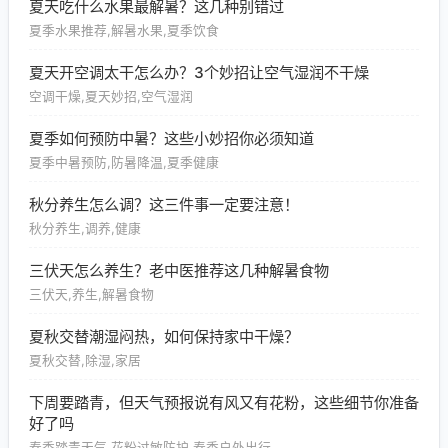
夏天吃什么水果最解暑？这几种别错过
夏季水果推荐,解暑水果,夏季饮食
夏天开空调太干怎么办？3个妙招让空气湿润不干燥
空调干燥,夏天妙招,空气湿润
夏季如何预防中暑？这些小妙招你必须知道
夏季中暑预防,防暑降温,夏季健康
秋分养生怎么调？这三件事一定要注意！
秋分养生,调养,健康
三伏天怎么养生？老中医推荐这几种解暑食物
三伏天,养生,解暑食物
夏秋交替潮湿闷热，如何保持家中干燥？
夏秋交替,除湿,家居
下周要踏青，但天气预报说有风又有花粉，这些细节你准备
好了吗
春季踏青天气,花粉过敏防护,春季户外出行