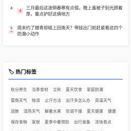
三月最后这波倒春寒有点倔，晚上盖被子别光顾着
4
厚，重点护好这俩地方
周末约了踏青却碰上回南天？带娃出门前赶紧看这四个
5
防潮小动作
🏷️ 热门标签
秋分养生
当季食材
立秋
夏天饮食
家庭防潮
雷雨天气
除湿
止汗方法
出汗多怎么办
高温天气
润肺
湿热天气
解暑水果
空调干燥
夏天健康
健康
保存食物
家居
夏季中暑预防
出行准备
凉快景点