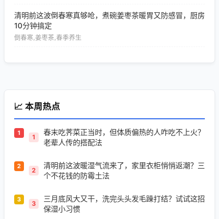
清明前这波倒春寒真够呛，煮碗姜枣茶暖胃又防感冒，厨房
10分钟搞定
倒春寒,姜枣茶,春季养生
📈 本周热点
春末吃荠菜正当时，但体质偏热的人咋吃不上火？
1
老辈人传的搭配法
清明前这波暖湿气流来了，家里衣柜悄悄返潮？三
2
个不花钱的防霉土法
三月底风大又干，洗完头头发毛躁打结？试试这招
3
保湿小习惯