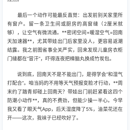
最后一个动作可能最反直觉：出发前别关家里所
有窗户。留一条卫生间或厨房的高窗缝（2厘米就
够），让空气有微流通。**密闭空间+暖湿空气=回南
天加速器**，尤其带娃出门后家里没人，更容易返潮
结露。我之前图省事全关严实，回来发现儿童房衣柜
门缝都在“冒汗”，吓得连夜把樟脑丸换成竹炭包。
说到底，回南天不是不能出门，是得学会“和湿气
打配合”。咱当妈的不用等天气预报变脸才行动，**周
末约了踏青却碰上回南天？带娃出门前赶紧看这四个
防潮小动作**，真的不费劲，但能少操一半心。今早
我又看了眼天气App，后天湿度降了5%，油菜花还在
开——这次，我袜子已经吹好了。