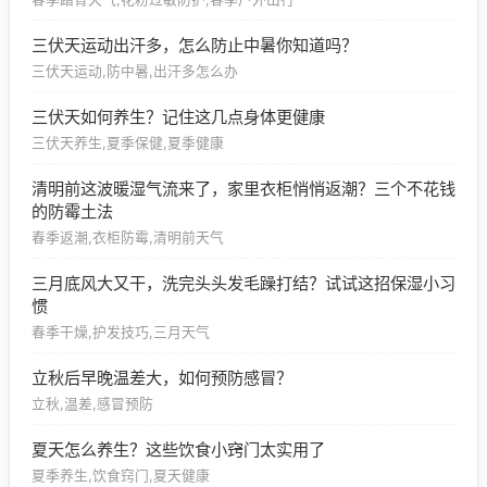
三伏天运动出汗多，怎么防止中暑你知道吗？
三伏天运动,防中暑,出汗多怎么办
三伏天如何养生？记住这几点身体更健康
三伏天养生,夏季保健,夏季健康
清明前这波暖湿气流来了，家里衣柜悄悄返潮？三个不花钱
的防霉土法
春季返潮,衣柜防霉,清明前天气
三月底风大又干，洗完头头发毛躁打结？试试这招保湿小习
惯
春季干燥,护发技巧,三月天气
立秋后早晚温差大，如何预防感冒？
立秋,温差,感冒预防
夏天怎么养生？这些饮食小窍门太实用了
夏季养生,饮食窍门,夏天健康