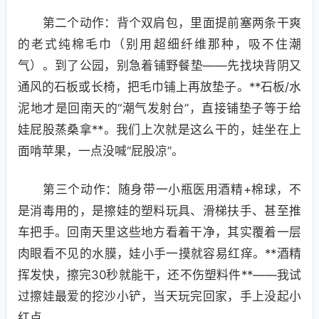
第二个动作：背个双肩包，里面提前塞两条干爽
的老式纯棉毛巾（别用超细纤维那种，吸不住潮
气）。到了公园，别急着铺野餐垫——先找块背阴又
通风的石板或长椅，把毛巾铺上再放垫子。**石板/水
泥地才是回南天的“潮气发射台”，直接铺垫子等于给
娃屁股蒸桑拿**。我们上次就是这么干的，娃坐在上
面啃苹果，一点没喊“屁股凉”。
第三个动作：随身带一小瓶医用酒精+棉球，不
是消毒用的，是擦娃的塑料玩具、滑梯扶手、甚至推
车把手。回南天里这些地方看着干净，其实覆着一层
肉眼看不见的水膜，娃小手一摸就容易红痒。**酒精
挥发快，擦完30秒就能干，还不伤塑料件**——我试
过擦娃最爱的挖沙小铲，当天玩完回家，手上没起小
红点。