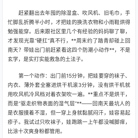
赶紧翻出去年囤的除湿盒、吹风机、旧毛巾，手
忙脚乱折腾半小时，才把娃的换洗衣物和小雨鞋烘得
勉强能穿。后来跟社区里几个有经验的妈妈聊了聊，
才发现光靠“硬扛”真不行，**周末约了踏青却碰上回
南天？带娃出门前赶紧看这四个防潮小动作**，不是
玄学，是实打实能救急的土法子。
第一个动作：出门前15分钟，把娃要穿的袜子、
内衣、薄外套全塞进烘干机滚3分钟，没有烘干机就
用吹风机冷风档对着衣架吹一遍。**重点不是烘干，
而是“驱走织物表面的湿气层”**——回南天最坑人的
是衣服摸着不湿，但一穿上身就黏腻闷汗，娃容易起
疹子。我试过只吹袜子，娃跑跳一上午都没喊脚痒，
比涂十次爽身粉都管用。