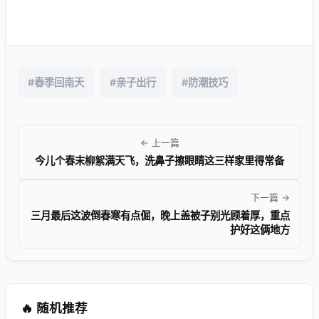
#春季回南天
#亲子出行
#防潮技巧
← 上一篇
今儿个春末柳絮满天飞，洗鼻子擦眼睛这三样家里得常备
下一篇 →
三月最后这波倒春寒有点倔，晚上盖被子别光顾着厚，重点
护好这俩地方
🔥 随机推荐