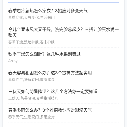
春季忽冷忽热怎么穿衣？3招应对多变天气
春季穿衣,天气变化,生活窍门
今儿个春末风大又干燥，洗完脸总起皮？三招让脸蛋水润一
整天
春季干燥,洗脸护肤,春末护肤
秋季干燥怎么润肺？这几种水果别错过
Array
春天容易犯困怎么办？这3个提神方法超实用
春季养生,缓解春困,健康建议
三伏天如何防暑降温？这几个方法你一定要知道
三伏天,防暑降温,夏季生活技巧
春季多雨怎么办？3个妙招教你应对潮湿天气
春季天气,生活窍门,多雨应对