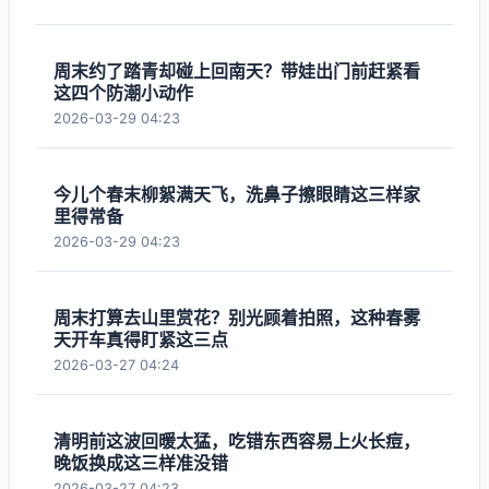
周末约了踏青却碰上回南天？带娃出门前赶紧看
这四个防潮小动作
2026-03-29 04:23
今儿个春末柳絮满天飞，洗鼻子擦眼睛这三样家
里得常备
2026-03-29 04:23
周末打算去山里赏花？别光顾着拍照，这种春雾
天开车真得盯紧这三点
2026-03-27 04:24
清明前这波回暖太猛，吃错东西容易上火长痘，
晚饭换成这三样准没错
2026-03-27 04:23