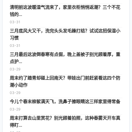
清明前这波暖湿气流来了，家里衣柜悄悄返潮？三个不花
钱的...
03-31
三月底风大又干，洗完头头发毛躁打结？试试这招保湿小
习惯
03-31
三月最后这波倒春寒有点倔，晚上盖被子别光顾着厚，重
点护...
03-29
周末约了踏青却碰上回南天？带娃出门前赶紧看这四个防
潮小动作
03-29
今儿个春末柳絮满天飞，洗鼻子擦眼睛这三样家里得常备
03-29
周末打算去山里赏花？别光顾着拍照，这种春雾天开车真
得盯...