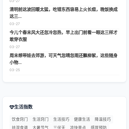
03-27
清明前这波回暖太猛，吃错东西容易上火长痘，晚饭换成
这三...
03-27
今儿个春末风大还忽冷忽热，早上出门前看一眼这三样才
敢穿衣服
03-27
周末想带娃去郊游，可天气忽晴忽雨还飘柳絮，这些随身
小物...
03-25
生活指数
饮食窍门
生活窍门
生活技巧
健康生活
降温技巧
祛湿食谱
大暑节气
三伏天
凉快景点
感冒预防