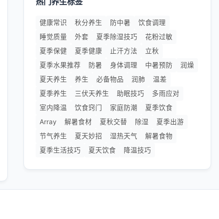
热门养生标签
健康常识
秋分养生
防中暑
饮食调理
睡觉质量
外套
夏季除湿技巧
花粉过敏
夏季保健
夏季健康
止汗方法
立秋
夏季水果推荐
防暑
身体调理
中暑预防
润燥
夏天养生
养生
必备物品
润肺
温差
夏季养生
三伏天养生
助眠技巧
多雨应对
室内降温
饮食窍门
家庭防潮
夏季饮食
Array
解暑食材
夏秋交替
除湿
夏季出游
节气养生
夏天妙招
湿热天气
解暑食物
夏季生活技巧
夏天饮食
降温技巧