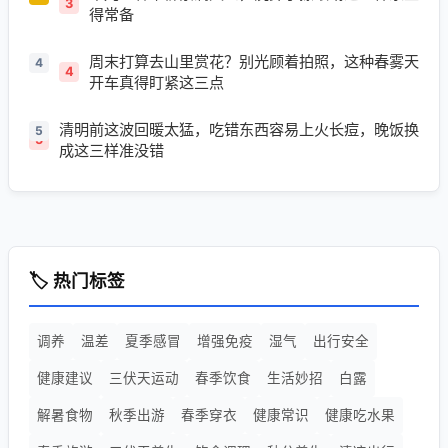
3
得常备
周末打算去山里赏花？别光顾着拍照，这种春雾天
4
开车真得盯紧这三点
清明前这波回暖太猛，吃错东西容易上火长痘，晚饭换
5
成这三样准没错
🏷️ 热门标签
调养
温差
夏季感冒
增强免疫
湿气
出行安全
健康建议
三伏天运动
春季饮食
生活妙招
白露
解暑食物
秋季出游
春季穿衣
健康常识
健康吃水果