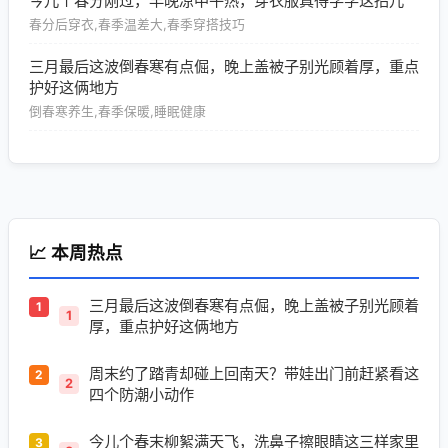
今儿个春分刚过，早晚凉中午热，穿衣服真得学学这招儿
春分后穿衣,春季温差大,春季穿搭技巧
三月最后这波倒春寒有点倔，晚上盖被子别光顾着厚，重点
护好这俩地方
倒春寒养生,春季保暖,睡眠健康
📈 本周热点
三月最后这波倒春寒有点倔，晚上盖被子别光顾着
1
厚，重点护好这俩地方
周末约了踏青却碰上回南天？带娃出门前赶紧看这
2
四个防潮小动作
今儿个春末柳絮满天飞，洗鼻子擦眼睛这三样家里