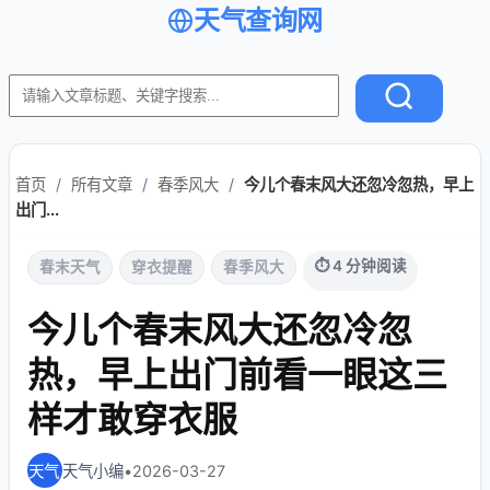
天气查询网
首页
/
所有文章
/
春季风大
/
今儿个春末风大还忽冷忽热，早上
出门...
⏱ 4 分钟阅读
春末天气
穿衣提醒
春季风大
今儿个春末风大还忽冷忽
热，早上出门前看一眼这三
样才敢穿衣服
天气小编
•
2026-03-27