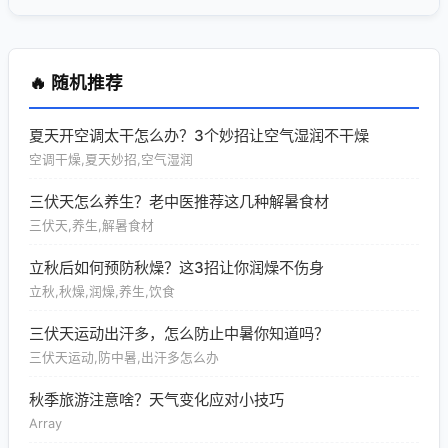
🔥 随机推荐
夏天开空调太干怎么办？3个妙招让空气湿润不干燥
空调干燥,夏天妙招,空气湿润
三伏天怎么养生？老中医推荐这几种解暑食材
三伏天,养生,解暑食材
立秋后如何预防秋燥？这3招让你润燥不伤身
立秋,秋燥,润燥,养生,饮食
三伏天运动出汗多，怎么防止中暑你知道吗？
三伏天运动,防中暑,出汗多怎么办
秋季旅游注意啥？天气变化应对小技巧
Array