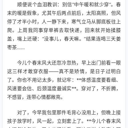
顺便说个血泪教训：别信“中午暖和就少穿”。春
末的暖是假象，尤其午后两点前后，太阳高照，但风
停了才半小时，人一静下来，寒气立马从脚底板往上
爬。上周我同事穿单裤去取快递，回来就开始揉膝
盖，嘴上还硬：“没事儿，春天嘛。”结果连喝三天姜
枣茶……
今儿个春末风大还忽冷忽热，早上出门前看一眼
这三样才敢穿衣服——真不是矫情，是日子过明白
了。你也不用记太多，就记牢：**体感温度要看细、
风速要会估、后颈温度最诚实**。穿对了，不折腾，
不感冒，连带心情都敞亮。
对了，今早我包里那件毛背心没用上，但晚上接
孩子放学时，风一起，立刻套上了。**今儿个春末风