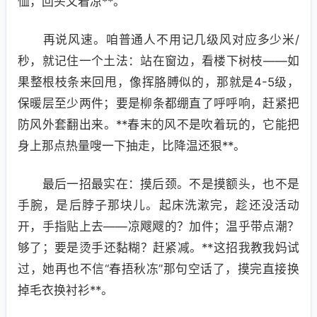
恤，回头又着凉**。
再说风速。咱普通人不用记几级风对应多少米/
秒，就记住一个土法：站在窗边，看楼下树枝——如
果整根枝条来回甩，像挥胳膊似的，那就是4-5级，
保暖层至少两件；要是柳条都绷直了呼呼响，赶紧把
防风外套翻出来。**春末的风不是吹着玩的，它能把
身上那点热量嗖一下抽走，比降温还狠**。
最后一招最实在：摸后颈。不是摸额头，也不是
手腕，是后脖子那块儿。起床洗漱完，趁还没活动
开，手指贴上去——凉飕飕的？加件；温乎带点潮？
够了；要是烫手还黏糊？赶紧减。**这招我教我妈试
过，她再也不信“春捂秋冻”那句空话了，摸完直接换
掉毛衣换衬衫**。