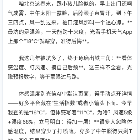
咱北京这春末，跟小孩儿脸似的，早上出门还呵
气成雾，中午太阳一露脸，后脖颈子直冒汗，到下午
三四点，风一刮过来，袖口灌风那叫一个透心凉。**
最坑的是温差，一天能跨十来度，光看手机天气App
上那个“18℃”就瞎穿，准得后悔**。
我这几年被坑多了，终于琢磨出铁三角：**看体
感温度、盯风速、摸自己后颈**。这三样不全看，光
瞅预报数字，等于蒙眼过马路。
体感温度别光信APP默认页面，得手动点开详情
——好多平台藏在“生活指数”或者小箭头下面。今早
我查的是“16℃”，但体感写着“11℃”，为啥？风速5级
+湿度68%，立马明白：得加一层！**很多人忽略体
感温度，结果穿少了打喷嚏，穿多了中午脱得只剩T